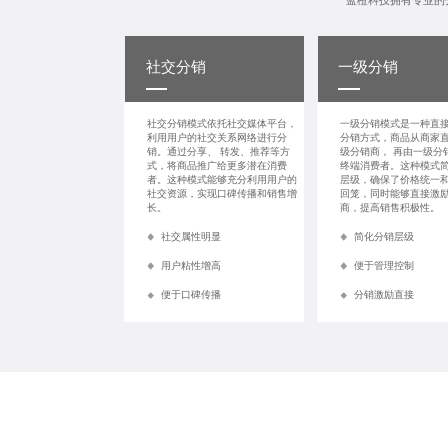
社交分销
一级分销
社交分销模式依托社交媒体平台，
一级分销模式是一种直
利用用户的社交关系网络进行分
分销方式，商品从商家
销。通过分享、 转发、推荐等方
级分销商， 再由一级分
式，将商品推广给更多潜在消费
终端消费者。这种模式
者。这种模式能够充分利用用户的
层级，确保了价格统一
社交资源，实现口碑传播和销售增
回笼，同时能够直接激
长。
商，提高销售积极性。
社交属性明显
简化分销层级
用户粘性增高
便于管理控制
便于口碑传播
分销激励直接