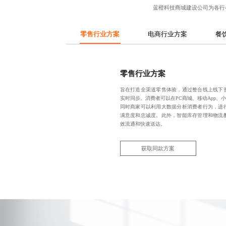
蓝橙科技
商城建设公司
为各行
零售行业方案
电商行业方案
餐
零售行业方案
旨在打造全渠道零售体验，通过整合线上线下
实时同步。消费者可以在PC商城、移动App、
同时商家可以利用大数据分析消费者行为，进
满意度和忠诚度。此外，智能库存管理和物流
效流通和快速送达。
获取同款方案