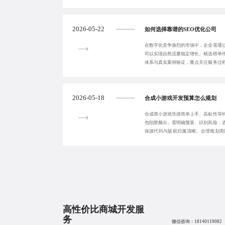
性能优化与灰度
2026-05-22
如何选择靠谱的SEO优化公司
在数字化竞争激烈的市场中，企业需通过
司以实现自然流量稳定增长。精选榜单
体系与真实案例验证，重点关注服务过
期客户满意度
2026-05-18
合成小游戏开发预算怎么规划
合成类小游戏凭借简单上手、高粘性等
包陷阱频出。需明确预算、识别风险，
保源代码与版权归属清晰。合理规划周
地。
高性价比商城开发服
务
微信咨询：
18140119082