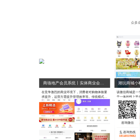
众多
商场地产会员系统丨实体商业会员系统
在竞争激烈的商业环境下，消费者对购物体验要
该微信商城是一
求提升，运营方需提升管理效率等。传统模式中
于一体的线上平
存在消费者找品牌耗时、停车缴费繁琐、会员管
的购物体验。
理单一等问题。为此推出商场地产会员系统，整
合资源实现消费者与运营方共赢。
咨询热线
咨询热线
18140119082
18140119082