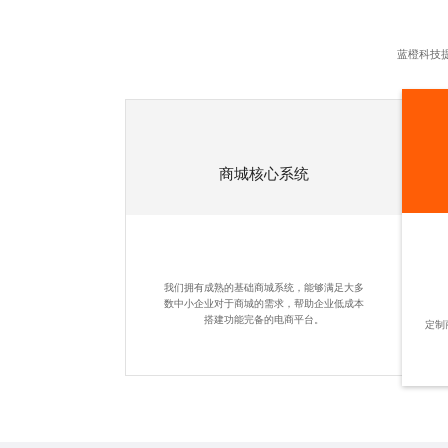
蓝橙科技
商城核心系统
我们拥有成熟的基础商城系统，能够满足大多
数中小企业对于商城的需求，帮助企业低成本
搭建功能完备的电商平台。
定制