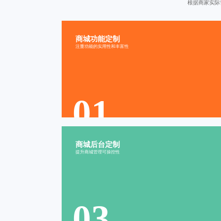
根据商家实际
商城功能定制
商城程序功能定制
注重功能的实用性和丰富性
营销功能
订单处理
会员管理
营销推广
01
商城后台定制
商城管理后台定制
提升商城管理可操控性
商品管理
分销管理
统计管理
库存管理
03