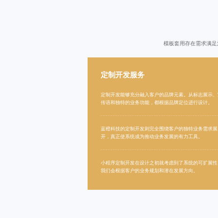
模板套用存在需求满足
定制开发服务
定制开发能够充分融入客户的品牌元素。从标志展示、
传语和独特的业务功能，都根据品牌定位进行设计。
蓝橙科技的定制开发则完全围绕客户的独特业务需求展
开，真正使系统成为推动业务发展的有力工具。
小程序定制开发
在设计之初就考虑到了系统的可扩展性
我们会根据客户的业务规划和潜在发展方向。