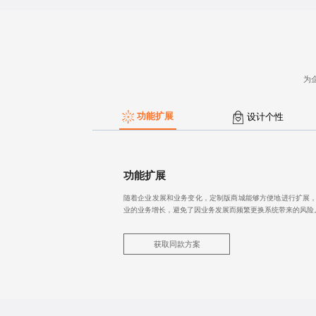
为
功能扩展
设计个性
功能扩展
随着企业发展和业务变化，定制版商城能够方便地进行扩展，
业的业务增长，避免了因业务发展而频繁更换系统带来的风险
获取同款方案