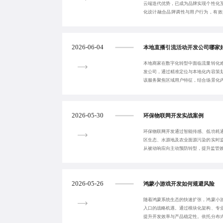
云端迭代优势，已成为品牌实现个性化
化设计融合品牌调性与用户行为，有效
售、快消等领域
2026-06-04
本地直播引流活动开发公司哪家
本地商家在数字化转型中面临流量转化
发公司，通过精准定位与本地化内容策
该服务聚焦区域用户特征，结合场景化
率与复购率，助
2026-05-30
环保物联网开发实战案例
环保物联网开发通过智能传感、低功耗
区生态、水源地及农业面源污染的实时
从被动响应向主动预防转型，提升监管
2026-05-26
鸿蒙小游戏开发如何规避风险
随着鸿蒙系统生态的快速扩张，鸿蒙小
入口的战略机遇。通过模块化架构、专
提升开发效率与产品稳定性。依托分布