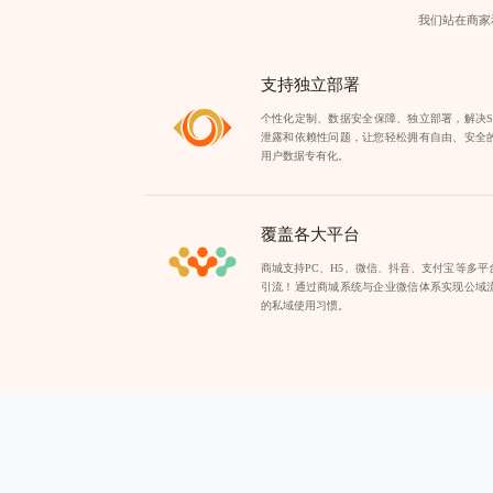
我们站在商家
支持独立部署
个性化定制、数据安全保障、独立部署，解决S
泄露和依赖性问题，让您轻松拥有自由、安全
用户数据专有化。
覆盖各大平台
商城支持PC、H5、微信、抖音、支付宝等多
引流！通过商城系统与企业微信体系实现公域
的私域使用习惯。