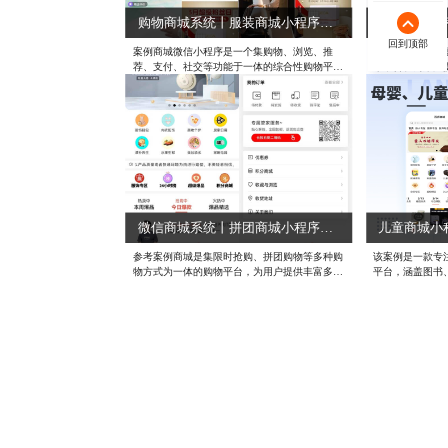
购物商城系统丨服装商城小程序丨积分商城平台
回到顶部
回到顶部
案例商城微信小程序是一个集购物、浏览、推
参考案例是一个
荐、支付、社交等功能于一体的综合性购物平
序，旨在为用户
台，为用户提供了更加便捷、高效的购物体验。
体验。该小程序
无论是日常购物还是寻找特定商品，用户都可以
和流量优势，将
通过该小程序轻松实现自己的购物需求。
微信用户的生活
微信商城系统丨拼团商城小程序丨积分商城系统
参考案例商城是集限时抢购、拼团购物等多种购
该案例是一款专
物方式为一体的购物平台，为用户提供丰富多样
平台，涵盖图书
的商品选择和便捷高效的购物体验。
物等多个品类，
站式购物体验。
系、团购活动等
粘性，同时通过
优化用户购物流