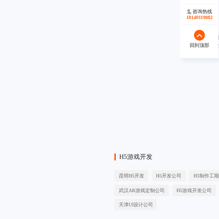
咨询热线
咨询热线
18140119082
18140119082
回到顶部
回到顶部
秉承“
H5游戏开发
昆明H5开发
H5开发公司
H5制作工期
武汉AR游戏定制公司
H5游戏开发公司
天津UI设计公司